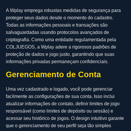
A Wplay emprega robustas medidas de segurança para
proteger seus dados desde o momento do cadastro.
Todas as informações pessoais e transações são
salvaguardadas usando protocolos avançados de
criptografia. Como uma entidade regulamentada pela
COLJUEGOS, a Wplay adere a rigorosos padrões de
proteção de dados e jogo justo, garantindo que suas
informações privadas permaneçam confidenciais.
Gerenciamento de Conta
Uma vez cadastrado e logado, você pode gerenciar
facilmente as configurações de sua conta. Isso inclui
atualizar informações de contato, definir limites de jogo
responsável (como limites de depósito ou sessão) e
acessar seu histórico de jogos. O design intuitivo garante
que o gerenciamento de seu perfil seja tão simples