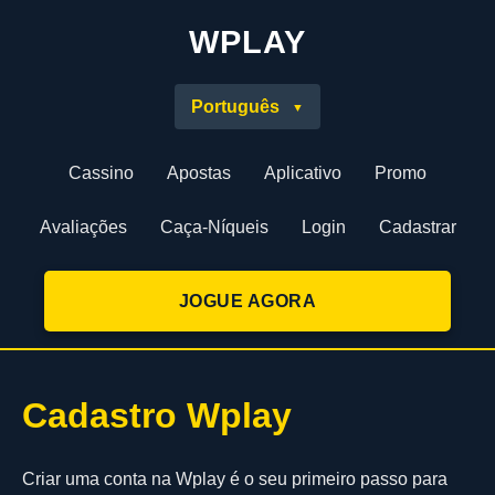
WPLAY
Português
Cassino
Apostas
Aplicativo
Promo
Avaliações
Caça-Níqueis
Login
Cadastrar
JOGUE AGORA
Cadastro Wplay
Criar uma conta na Wplay é o seu primeiro passo para