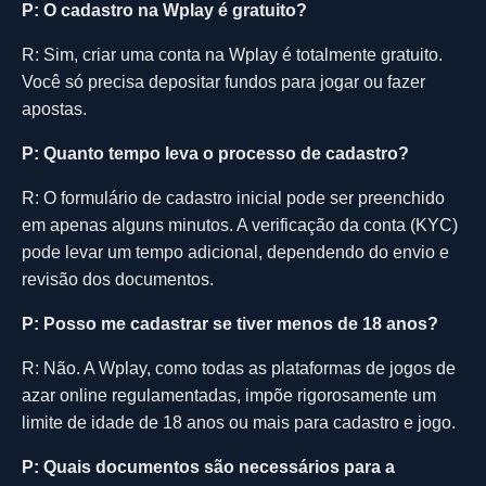
P: O cadastro na Wplay é gratuito?
R: Sim, criar uma conta na Wplay é totalmente gratuito.
Você só precisa depositar fundos para jogar ou fazer
apostas.
P: Quanto tempo leva o processo de cadastro?
R: O formulário de cadastro inicial pode ser preenchido
em apenas alguns minutos. A verificação da conta (KYC)
pode levar um tempo adicional, dependendo do envio e
revisão dos documentos.
P: Posso me cadastrar se tiver menos de 18 anos?
R: Não. A Wplay, como todas as plataformas de jogos de
azar online regulamentadas, impõe rigorosamente um
limite de idade de 18 anos ou mais para cadastro e jogo.
P: Quais documentos são necessários para a