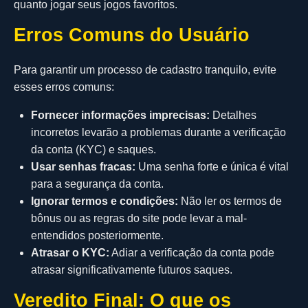
quanto jogar seus jogos favoritos.
Erros Comuns do Usuário
Para garantir um processo de cadastro tranquilo, evite
esses erros comuns:
Fornecer informações imprecisas:
Detalhes
incorretos levarão a problemas durante a verificação
da conta (KYC) e saques.
Usar senhas fracas:
Uma senha forte e única é vital
para a segurança da conta.
Ignorar termos e condições:
Não ler os termos de
bônus ou as regras do site pode levar a mal-
entendidos posteriormente.
Atrasar o KYC:
Adiar a verificação da conta pode
atrasar significativamente futuros saques.
Veredito Final: O que os