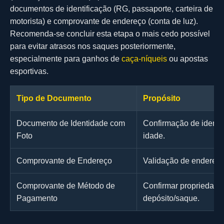
documentos de identificação (RG, passaporte, carteira de
motorista) e comprovante de endereço (conta de luz).
Recomenda-se concluir esta etapa o mais cedo possível
para evitar atrasos nos saques posteriormente,
especialmente para ganhos de
caça-níqueis
ou apostas
esportivas.
Tipo de Documento
Propósito
Documento de Identidade com
Confirmação de identid
Foto
idade.
Comprovante de Endereço
Validação de endereço 
Comprovante de Método de
Confirmar propriedade
Pagamento
depósito/saque.