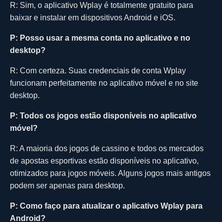
R: Sim, o aplicativo Wplay é totalmente gratuito para
baixar e instalar em dispositivos Android e iOS.
P: Posso usar a mesma conta no aplicativo e no
desktop?
R: Com certeza. Suas credenciais de conta Wplay
funcionam perfeitamente no aplicativo móvel e no site
desktop.
P: Todos os jogos estão disponíveis no aplicativo
móvel?
R: A maioria dos jogos de cassino e todos os mercados
de apostas esportivas estão disponíveis no aplicativo,
otimizados para jogos móveis. Alguns jogos mais antigos
podem ser apenas para desktop.
P: Como faço para atualizar o aplicativo Wplay para
Android?