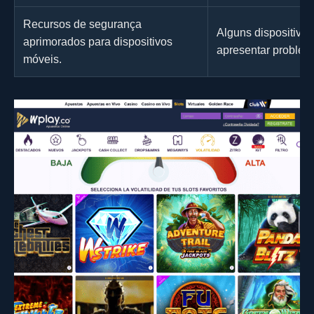
Recursos de segurança
Alguns dispositivo
aprimorados para dispositivos
apresentar proble
móveis.