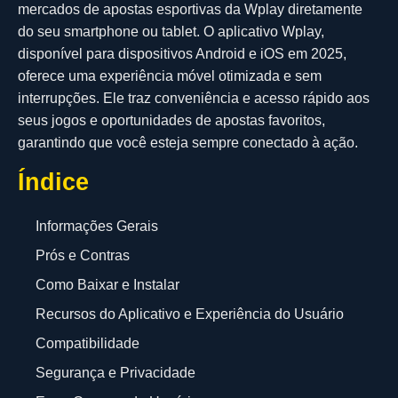
mercados de apostas esportivas da Wplay diretamente
do seu smartphone ou tablet. O aplicativo Wplay,
disponível para dispositivos Android e iOS em 2025,
oferece uma experiência móvel otimizada e sem
interrupções. Ele traz conveniência e acesso rápido aos
seus jogos e oportunidades de apostas favoritos,
garantindo que você esteja sempre conectado à ação.
Índice
Informações Gerais
Prós e Contras
Como Baixar e Instalar
Recursos do Aplicativo e Experiência do Usuário
Compatibilidade
Segurança e Privacidade