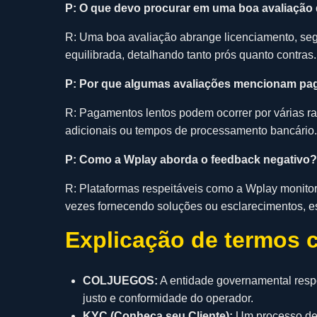
P: O que devo procurar em uma boa avaliação
R: Uma boa avaliação abrange licenciamento, segu
equilibrada, detalhando tanto prós quanto contras.
P: Por que algumas avaliações mencionam pa
R: Pagamentos lentos podem ocorrer por várias ra
adicionais ou tempos de processamento bancário.
P: Como a Wplay aborda o feedback negativo?
R: Plataformas respeitáveis como a Wplay monitor
vezes fornecendo soluções ou esclarecimentos, e
Explicação de termos
COLJUEGOS:
A entidade governamental respo
justo e conformidade do operador.
KYC (Conheça seu Cliente):
Um processo de v