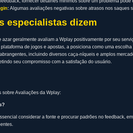
feedback, fornecer detalhes mínimos sobre um problema pode dif
ogin
:
Algumas avaliações negativas sobre atrasos nos saques 
os especialistas dizem
e azar geralmente avaliam a Wplay positivamente por seu serviç
taforma de jogos e apostas, a posiciona como uma escolha co
 abrangentes, incluindo diversos caça-níqueis e amplos mercad
letindo seu compromisso com a satisfação do usuário.
s sobre Avaliações da Wplay:
is?
sencial considerar a fonte e procurar padrões no feedback, em
gentes.