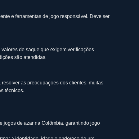
ente e ferramentas de jogo responsável. Deve ser
s valores de saque que exigem verificações
dições são atendidas.
 resolver as preocupações dos clientes, muitas
s técnicos.
e jogos de azar na Colômbia, garantindo jogo
irmar a identidade, idade e endereço de um