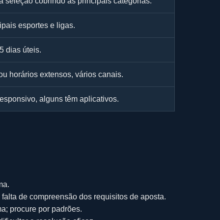
 seleção cobrindo as principais categorias.
pais esportes e ligas.
5 dias úteis.
u horários extensos, vários canais.
esponsivo, alguns têm aplicativos.
ma.
falta de compreensão dos requisitos de aposta.
a; procure por padrões.