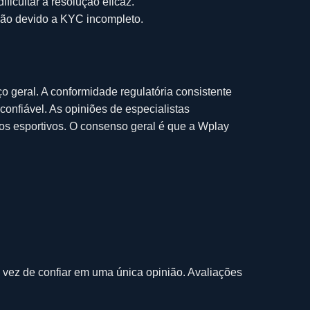
icultar a resolução eficaz.
são devido a KYC incompleto.
o geral. A conformidade regulatória consistente
nfiável. As opiniões de especialistas
os esportivos. O consenso geral é que a Wplay
 vez de confiar em uma única opinião. Avaliações