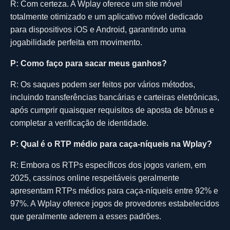
R: Com certeza. A Wplay oferece um site móvel
totalmente otimizado e um aplicativo móvel dedicado
para dispositivos iOS e Android, garantindo uma
jogabilidade perfeita em movimento.
P: Como faço para sacar meus ganhos?
R: Os saques podem ser feitos por vários métodos,
incluindo transferências bancárias e carteiras eletrônicas,
após cumprir quaisquer requisitos de aposta de bônus e
completar a verificação de identidade.
P: Qual é o RTP médio para caça-níqueis na Wplay?
R: Embora os RTPs específicos dos jogos variem, em
2025, cassinos online respeitáveis geralmente
apresentam RTPs médios para caça-níqueis entre 92% e
97%. A Wplay oferece jogos de provedores estabelecidos
que geralmente aderem a esses padrões.