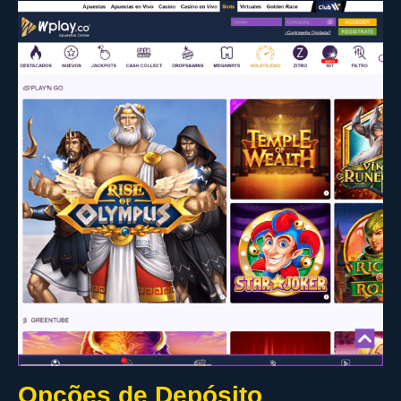
Opções de Depósito