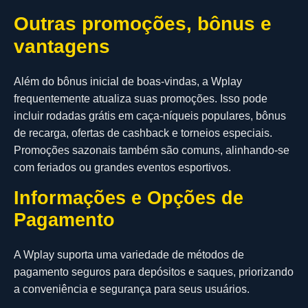
Outras promoções, bônus e
vantagens
Além do bônus inicial de boas-vindas, a Wplay
frequentemente atualiza suas promoções. Isso pode
incluir rodadas grátis em caça-níqueis populares, bônus
de recarga, ofertas de cashback e torneios especiais.
Promoções sazonais também são comuns, alinhando-se
com feriados ou grandes eventos esportivos.
Informações e Opções de
Pagamento
A Wplay suporta uma variedade de métodos de
pagamento seguros para depósitos e saques, priorizando
a conveniência e segurança para seus usuários.