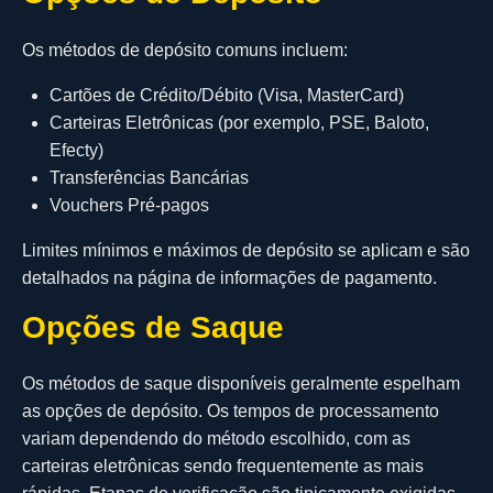
Os métodos de depósito comuns incluem:
Cartões de Crédito/Débito (Visa, MasterCard)
Carteiras Eletrônicas (por exemplo, PSE, Baloto,
Efecty)
Transferências Bancárias
Vouchers Pré-pagos
Limites mínimos e máximos de depósito se aplicam e são
detalhados na página de informações de pagamento.
Opções de Saque
Os métodos de saque disponíveis geralmente espelham
as opções de depósito. Os tempos de processamento
variam dependendo do método escolhido, com as
carteiras eletrônicas sendo frequentemente as mais