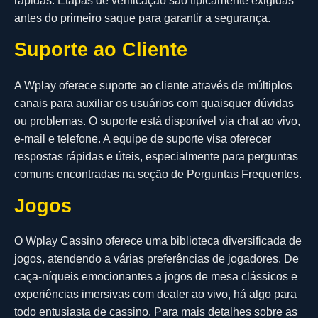
rápidas. Etapas de verificação são tipicamente exigidas
antes do primeiro saque para garantir a segurança.
Suporte ao Cliente
A Wplay oferece suporte ao cliente através de múltiplos
canais para auxiliar os usuários com quaisquer dúvidas
ou problemas. O suporte está disponível via chat ao vivo,
e-mail e telefone. A equipe de suporte visa oferecer
respostas rápidas e úteis, especialmente para perguntas
comuns encontradas na seção de Perguntas Frequentes.
Jogos
O Wplay Cassino oferece uma biblioteca diversificada de
jogos, atendendo a várias preferências de jogadores. De
caça-níqueis emocionantes a jogos de mesa clássicos e
experiências imersivas com dealer ao vivo, há algo para
todo entusiasta de cassino. Para mais detalhes sobre as