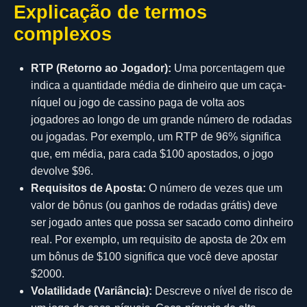
Explicação de termos
complexos
RTP (Retorno ao Jogador):
Uma porcentagem que
indica a quantidade média de dinheiro que um caça-
níquel ou jogo de cassino paga de volta aos
jogadores ao longo de um grande número de rodadas
ou jogadas. Por exemplo, um RTP de 96% significa
que, em média, para cada $100 apostados, o jogo
devolve $96.
Requisitos de Aposta:
O número de vezes que um
valor de bônus (ou ganhos de rodadas grátis) deve
ser jogado antes que possa ser sacado como dinheiro
real. Por exemplo, um requisito de aposta de 20x em
um bônus de $100 significa que você deve apostar
$2000.
Volatilidade (Variância):
Descreve o nível de risco de