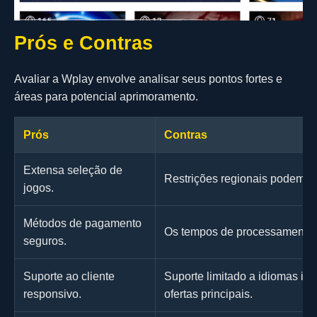
Prós e Contras
Avaliar a Wplay envolve analisar seus pontos fortes e
áreas para potencial aprimoramento.
Prós
Contras
Extensa seleção de
Restrições regionais podem se
jogos.
Métodos de pagamento
Os tempos de processamento 
seguros.
Suporte ao cliente
Suporte limitado a idiomas in
responsivo.
ofertas principais.