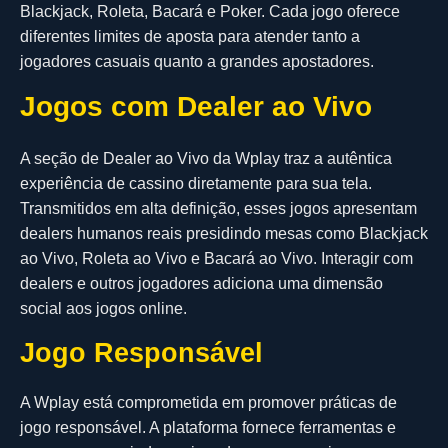
Blackjack, Roleta, Bacará e Poker. Cada jogo oferece
diferentes limites de aposta para atender tanto a
jogadores casuais quanto a grandes apostadores.
Jogos com Dealer ao Vivo
A seção de Dealer ao Vivo da Wplay traz a autêntica
experiência de cassino diretamente para sua tela.
Transmitidos em alta definição, esses jogos apresentam
dealers humanos reais presidindo mesas como Blackjack
ao Vivo, Roleta ao Vivo e Bacará ao Vivo. Interagir com
dealers e outros jogadores adiciona uma dimensão
social aos jogos online.
Jogo Responsável
A Wplay está comprometida em promover práticas de
jogo responsável. A plataforma fornece ferramentas e