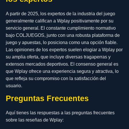
A partir de 2025, los expertos de la industria del juego
generalmente califican a Wplay positivamente por su
servicio general. El constante cumplimiento normativo
bajo COLJUEGOS, junto con una robusta plataforma de
juego y apuestas, lo posiciona como una opción fiable.
Las opiniones de los expertos suelen elogiar a Wplay por
su amplia oferta, que incluye diversas tragaperras y
extensos mercados deportivos. El consenso general es
que Wplay ofrece una experiencia segura y atractiva, lo
que refleja su compromiso con la satisfacción del
usuario.
Preguntas Frecuentes
Aquí tienes las respuestas a las preguntas frecuentes
sobre las reseñas de Wplay: