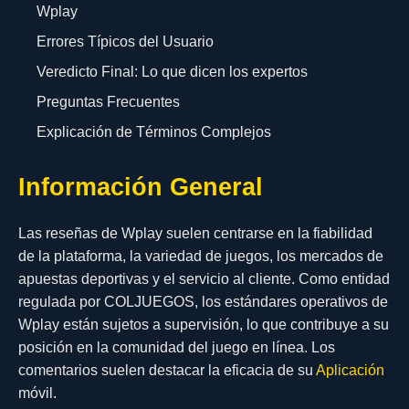
Wplay
Errores Típicos del Usuario
Veredicto Final: Lo que dicen los expertos
Preguntas Frecuentes
Explicación de Términos Complejos
Información General
Las reseñas de Wplay suelen centrarse en la fiabilidad
de la plataforma, la variedad de juegos, los mercados de
apuestas deportivas y el servicio al cliente. Como entidad
regulada por COLJUEGOS, los estándares operativos de
Wplay están sujetos a supervisión, lo que contribuye a su
posición en la comunidad del juego en línea. Los
comentarios suelen destacar la eficacia de su
Aplicación
móvil.