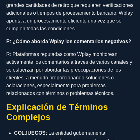
grandes cantidades de retiro que requieren verificaciones
adicionales o tiempos de procesamiento bancario. Wplay
apunta a un procesamiento eficiente una vez que se
cumplen todas las condiciones.
P: ¿Cómo aborda Wplay los comentarios negativos?
R: Plataformas reputadas como Wplay monitorean
activamente los comentarios a través de varios canales y
se esfuerzan por abordar las preocupaciones de los
clientes, a menudo proporcionando soluciones o
aclaraciones, especialmente para problemas
relacionados con términos o problemas técnicos.
Explicación de Términos
Complejos
COLJUEGOS:
La entidad gubernamental