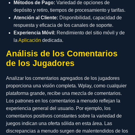
Métodos de Pago:
Variedad de opciones de
depósito y retiro, tiempos de procesamiento y tarifas.
Atención al Cliente:
Disponibilidad, capacidad de
respuesta y eficacia de los canales de soporte.
Experiencia Móvil:
Rendimiento del sitio móvil y de
la
Aplicación
dedicada.
Análisis de los Comentarios
de los Jugadores
Analizar los comentarios agregados de los jugadores
proporciona una visión completa. Wplay, como cualquier
plataforma grande, recibe una mezcla de comentarios.
Los patrones en los comentarios a menudo reflejan la
experiencia general del usuario. Por ejemplo, los
comentarios positivos constantes sobre la variedad de
juegos indican una oferta sólida en esta área. Las
discrepancias a menudo surgen de malentendidos de los