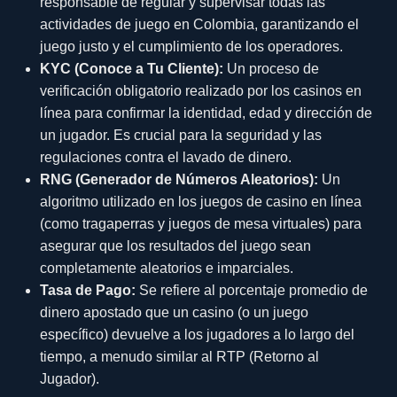
responsable de regular y supervisar todas las
actividades de juego en Colombia, garantizando el
juego justo y el cumplimiento de los operadores.
KYC (Conoce a Tu Cliente):
Un proceso de
verificación obligatorio realizado por los casinos en
línea para confirmar la identidad, edad y dirección de
un jugador. Es crucial para la seguridad y las
regulaciones contra el lavado de dinero.
RNG (Generador de Números Aleatorios):
Un
algoritmo utilizado en los juegos de casino en línea
(como tragaperras y juegos de mesa virtuales) para
asegurar que los resultados del juego sean
completamente aleatorios e imparciales.
Tasa de Pago:
Se refiere al porcentaje promedio de
dinero apostado que un casino (o un juego
específico) devuelve a los jugadores a lo largo del
tiempo, a menudo similar al RTP (Retorno al
Jugador).