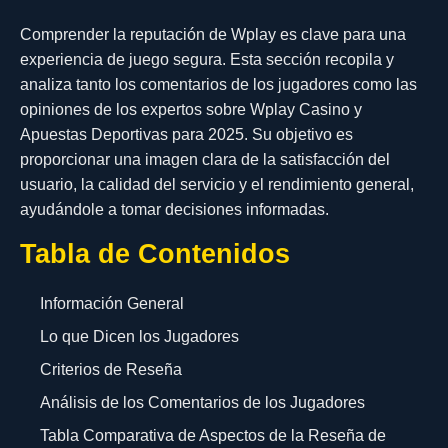
Comprender la reputación de Wplay es clave para una
experiencia de juego segura. Esta sección recopila y
analiza tanto los comentarios de los jugadores como las
opiniones de los expertos sobre Wplay Casino y
Apuestas Deportivas para 2025. Su objetivo es
proporcionar una imagen clara de la satisfacción del
usuario, la calidad del servicio y el rendimiento general,
ayudándole a tomar decisiones informadas.
Tabla de Contenidos
Información General
Lo que Dicen los Jugadores
Criterios de Reseña
Análisis de los Comentarios de los Jugadores
Tabla Comparativa de Aspectos de la Reseña de